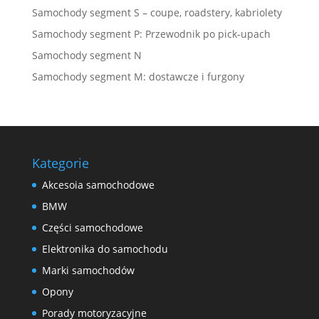
Samochody segment S – coupe, roadstery, kabriolety
Samochody segment P: Przewodnik po pick-upach
Samochody segment N
Samochody segment M: dostawcze i furgony
Kategorie
Akcesoia samochodowe
BMW
Części samochodowe
Elektronika do samochodu
Marki samochodów
Opony
Porady motoryzacyjne