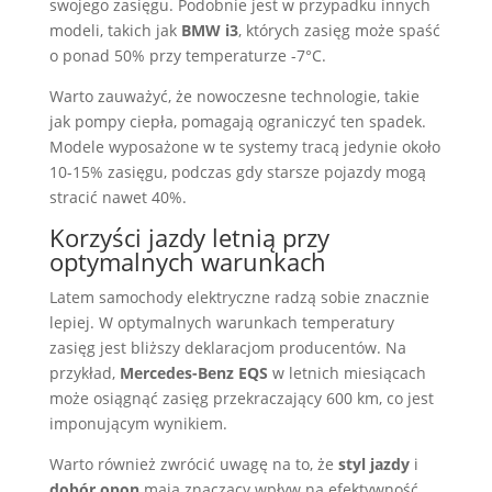
swojego zasięgu. Podobnie jest w przypadku innych
modeli, takich jak
BMW i3
, których zasięg może spaść
o ponad 50% przy temperaturze -7°C.
Warto zauważyć, że nowoczesne technologie, takie
jak pompy ciepła, pomagają ograniczyć ten spadek.
Modele wyposażone w te systemy tracą jedynie około
10-15% zasięgu, podczas gdy starsze pojazdy mogą
stracić nawet 40%.
Korzyści jazdy letnią przy
optymalnych warunkach
Latem samochody elektryczne radzą sobie znacznie
lepiej. W optymalnych warunkach temperatury
zasięg jest bliższy deklaracjom producentów. Na
przykład,
Mercedes-Benz EQS
w letnich miesiącach
może osiągnąć zasięg przekraczający 600 km, co jest
imponującym wynikiem.
Warto również zwrócić uwagę na to, że
styl jazdy
i
dobór opon
mają znaczący wpływ na efektywność.