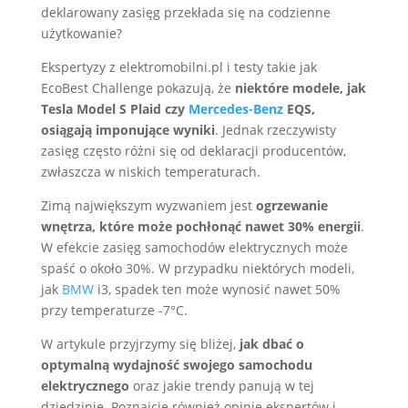
deklarowany zasięg przekłada się na codzienne
użytkowanie?
Ekspertyzy z elektromobilni.pl i testy takie jak
EcoBest Challenge pokazują, że
niektóre modele, jak
Tesla Model S Plaid czy
Mercedes-Benz
EQS,
osiągają imponujące wyniki
. Jednak rzeczywisty
zasięg często różni się od deklaracji producentów,
zwłaszcza w niskich temperaturach.
Zimą największym wyzwaniem jest
ogrzewanie
wnętrza, które może pochłonąć nawet 30% energii
.
W efekcie zasięg samochodów elektrycznych może
spaść o około 30%. W przypadku niektórych modeli,
jak
BMW
i3, spadek ten może wynosić nawet 50%
przy temperaturze -7°C.
W artykule przyjrzymy się bliżej,
jak dbać o
optymalną wydajność swojego samochodu
elektrycznego
oraz jakie trendy panują w tej
dziedzinie. Poznajcie również opinie ekspertów i