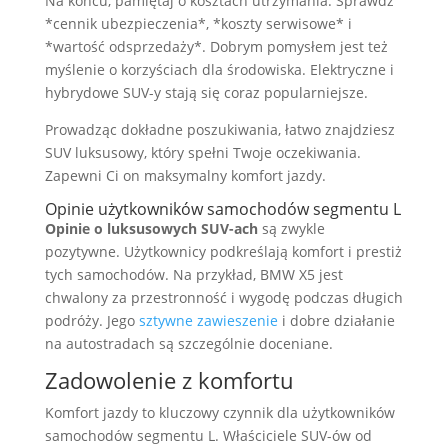
Na końcu, pamiętaj o kosztach utrzymania. Sprawdź
*cennik ubezpieczenia*, *koszty serwisowe* i
*wartość odsprzedaży*. Dobrym pomysłem jest też
myślenie o korzyściach dla środowiska. Elektryczne i
hybrydowe SUV-y stają się coraz popularniejsze.
Prowadząc dokładne poszukiwania, łatwo znajdziesz
SUV luksusowy, który spełni Twoje oczekiwania.
Zapewni Ci on maksymalny komfort jazdy.
Opinie użytkowników samochodów segmentu L
Opinie o luksusowych SUV-ach
są zwykle
pozytywne. Użytkownicy podkreślają komfort i prestiż
tych samochodów. Na przykład, BMW X5 jest
chwalony za przestronność i wygodę podczas długich
podróży. Jego
sztywne zawieszenie
i dobre działanie
na autostradach są szczególnie doceniane.
Zadowolenie z komfortu
Komfort jazdy to kluczowy czynnik dla użytkowników
samochodów segmentu L. Właściciele SUV-ów od