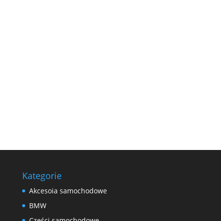
obciążeniu. Aby wybrać odpowiednie opony,
kierowcy muszą znać ten indeks. Powinien on
pasować do zaleceń producenta samochodu.
Indeks...
Kategorie
Akcesoia samochodowe
BMW
Części samochodowe