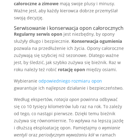
całoroczne a zimowe
mają swoje plusy i minusy.
Ważne jest, aby każdy kierowca dobrze przemyślał
swoją decyzję.
Serwisowanie i konserwacja opon całorocznych
Regularny serwis opon
jest niezbędny, by opony
służyły długo i bezpiecznie.
Konserwacja ogumienia
pozwala na przedłużenie ich życia. Opony całoroczne
zużywają się szybciej niż sezonowe. Dlatego ważne
jest, by śledzić, jak szybko zużywa się bieżnik. Raz w
roku należy też robić
rotację opon
między osiami.
Wybieranie
odpowiedniego rozmiaru opon
gwarantuje ich najlepsze działanie i bezpieczeństwo.
Według ekspertów,
rotacja opon
powinna odbywać
się co 10 tysięcy kilometrów lub raz na rok. To zależy
od tego, co nastąpi pierwsze. Dzięki temu bieżnik
zużywa się równomiernie. To wpływa na lepszą jazdę
i dłuższą eksploatację opon. Pamiętajmy o
wymianie
wentyli
oraz
periodycznym wyważaniu kół
w ramach