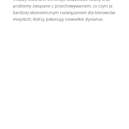
problemy związane z przechowywaniem, co czyni je
bardziej ekonomicznym rozwiązaniem dla kierowców
miejskich, którzy pokonują niewielkie dystanse.
Wydajność i bezpieczeństwo Twojego
samochodu w dużej mierze zależą od
prawidłowego doboru opon. Właściwa
wysokość profilu opony ma kluczowe znaczenie
dla komfortu jazdy oraz osiągów pojazdu. W
tym artykule dowiesz się, jak obliczyć wysokość
opony przy użyciu...