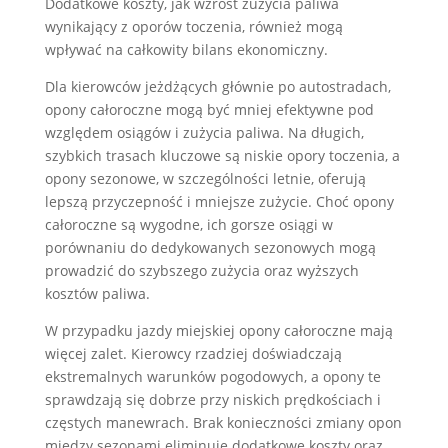
Dodatkowe koszty, jak wzrost zużycia paliwa
wynikający z oporów toczenia, również mogą
wpływać na całkowity bilans ekonomiczny.
Dla kierowców jeżdżących głównie po autostradach,
opony całoroczne mogą być mniej efektywne pod
względem osiągów i zużycia paliwa. Na długich,
szybkich trasach kluczowe są niskie opory toczenia, a
opony sezonowe, w szczególności letnie, oferują
lepszą przyczepność i mniejsze zużycie. Choć opony
całoroczne są wygodne, ich gorsze osiągi w
porównaniu do dedykowanych sezonowych mogą
prowadzić do szybszego zużycia oraz wyższych
kosztów paliwa.
W przypadku jazdy miejskiej opony całoroczne mają
więcej zalet. Kierowcy rzadziej doświadczają
ekstremalnych warunków pogodowych, a opony te
sprawdzają się dobrze przy niskich prędkościach i
częstych manewrach. Brak konieczności zmiany opon
między sezonami eliminuje dodatkowe koszty oraz